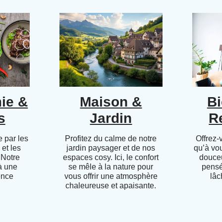
ie &
Maison &
Bi
s
Jardin
R
 par les
Profitez du calme de notre
Offrez-
 et les
jardin paysager et de nos
qu’à vo
 Notre
espaces cosy. Ici, le confort
douceu
 à une
se mêle à la nature pour
pensé
ence
vous offrir une atmosphère
lâc
chaleureuse et apaisante.