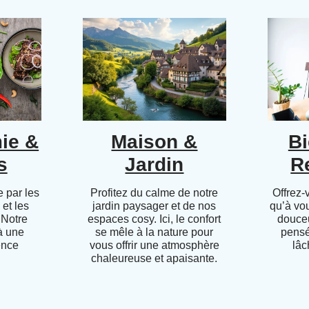
ie &
Maison &
Bi
s
Jardin
R
 par les
Profitez du calme de notre
Offrez-
 et les
jardin paysager et de nos
qu’à vo
 Notre
espaces cosy. Ici, le confort
douceu
 à une
se mêle à la nature pour
pensé
ence
vous offrir une atmosphère
lâc
chaleureuse et apaisante.