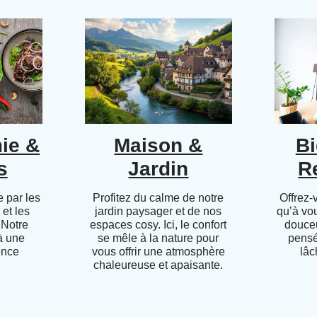
ie &
Maison &
Bi
s
Jardin
R
 par les
Profitez du calme de notre
Offrez-
 et les
jardin paysager et de nos
qu’à vo
 Notre
espaces cosy. Ici, le confort
douceu
 à une
se mêle à la nature pour
pensé
ence
vous offrir une atmosphère
lâc
chaleureuse et apaisante.