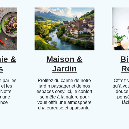
ie &
Maison &
Bi
s
Jardin
R
 par les
Profitez du calme de notre
Offrez-
 et les
jardin paysager et de nos
qu’à vo
 Notre
espaces cosy. Ici, le confort
douceu
 à une
se mêle à la nature pour
pensé
ence
vous offrir une atmosphère
lâc
chaleureuse et apaisante.