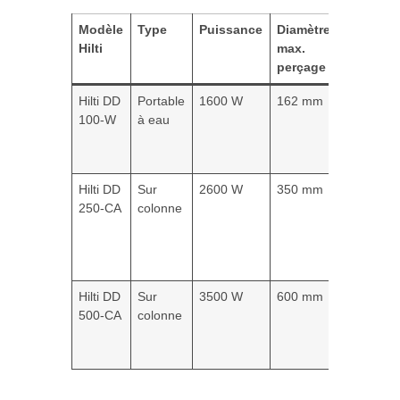
Modèle
Type
Puissance
Diamètre
Usage
Hilti
max.
recomma
perçage
Hilti DD
Portable
1600 W
162 mm
Travaux 
100-W
à eau
rénovatio
petit à m
carottage
Hilti DD
Sur
2600 W
350 mm
Chantiers
250-CA
colonne
intensifs 
diamètre
moyens 
grands
Hilti DD
Sur
3500 W
600 mm
Forage
500-CA
colonne
professio
pour gros
travaux